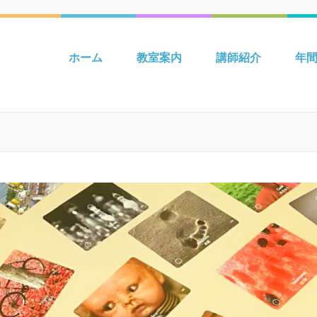
 吉川 mpiパートナー英語教室 Be
ホーム
教室案内
講師紹介
年