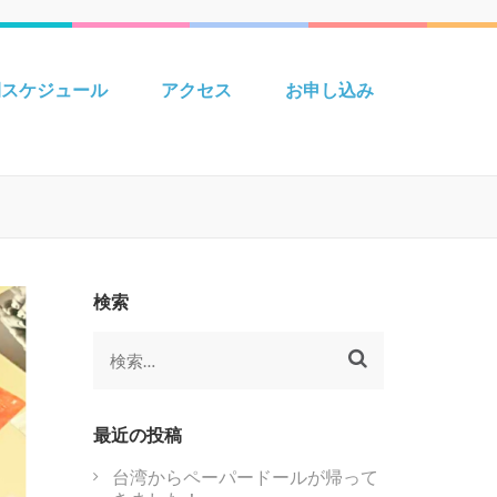
 Creative えいごきょうしつ
間スケジュール
アクセス
お申し込み
検索
検
索:
最近の投稿
台湾からペーパードールが帰って