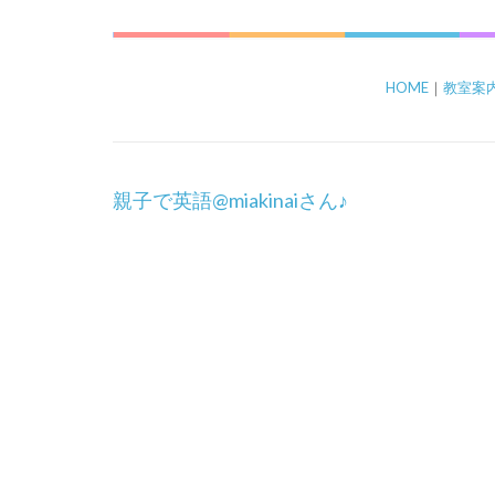
HOME
｜
教室案
投
親子で英語@miakinaiさん♪
稿
ナ
ビ
ゲ
ー
シ
ョ
ン