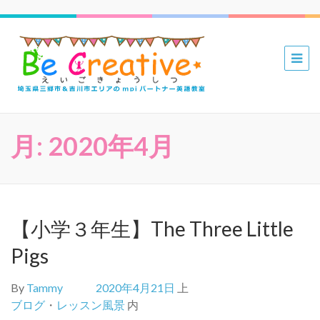
三郷 吉川
mpiパー
トナー英
語教室 Be
月:
2020年4月
Creative
えいごき
ょうしつ
【小学３年生】The Three Little
Pigs
By
Tammy
2020年4月21日
上
ブログ
・
レッスン風景
内