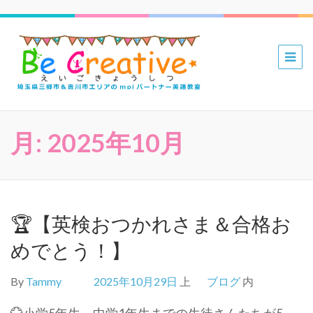
三郷 吉川
mpiパー
トナー英
語教室 Be
月:
2025年10月
Creative
えいごき
ょうしつ
🏆【英検おつかれさま＆合格お
めでとう！】
By
Tammy
2025年10月29日
上
ブログ
内