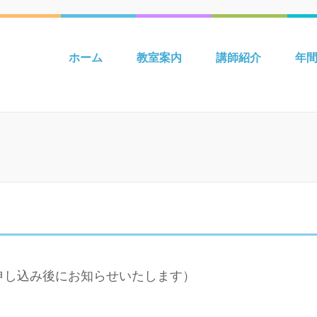
 吉川 mpiパートナー英語教室 Be
ホーム
教室案内
講師紹介
年
申し込み後にお知らせいたします）