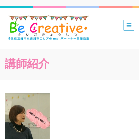
三郷 吉川
mpiパー
トナー英
語教室 Be
講師紹介
Creative
えいごき
ょうしつ