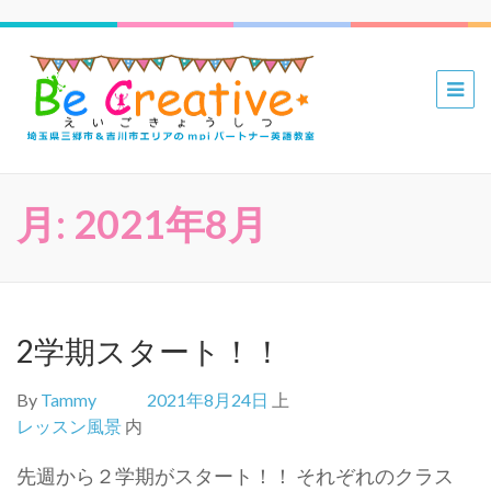
三郷 吉川
mpiパー
トナー英
語教室 Be
月:
2021年8月
Creative
えいごき
ょうしつ
2学期スタート！！
By
Tammy
2021年8月24日
上
レッスン風景
内
先週から２学期がスタート！！ それぞれのクラス