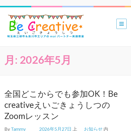
三郷 吉川
mpiパー
トナー英
語教室 Be
月:
2026年5月
Creative
えいごき
ょうしつ
全国どこからでも参加OK！Be
creativeえいごきょうしつの
Zoomレッスン
By
Tammy
2026年5月27日
上
お知らせ
内