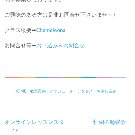
ご興味のある方は是非お問合せ下さいませ～♪
クラス概要➡
Chameleons
お問合せ等➡
お申込み＆お問合せ
HOME
｜
教室案内
｜
スケジュール
｜
アクセス
｜
お申し込み
投
オンラインレッスンスタ
恒例の勉強会
稿
ート♪