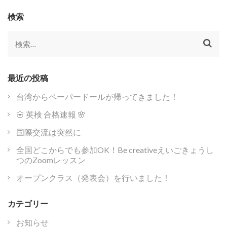
ナ
ビ
検索
ゲ
ー
検
シ
索:
ョ
ン
最近の投稿
台湾からペーパードールが帰ってきました！
🌸 英検 合格速報 🌸
国際交流は突然に
全国どこからでも参加OK！Be creativeえいごきょうし
つのZoomレッスン
オープンクラス（発表会）を行いました！
カテゴリー
お知らせ