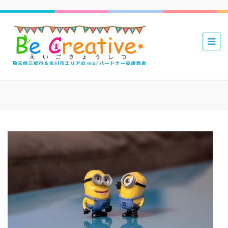
三郷 吉川
mpiパー
トナー英
語教室 Be
Creative
えいごき
ょうしつ