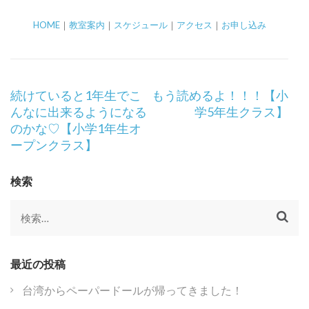
HOME
｜
教室案内
｜
スケジュール
｜
アクセス
｜
お申し込み
投
続けていると1年生でこ
もう読めるよ！！！【小
稿
んなに出来るようになる
学5年生クラス】
ナ
のかな♡【小学1年生オ
ビ
ープンクラス】
ゲ
ー
検索
シ
ョ
検
ン
索:
最近の投稿
台湾からペーパードールが帰ってきました！