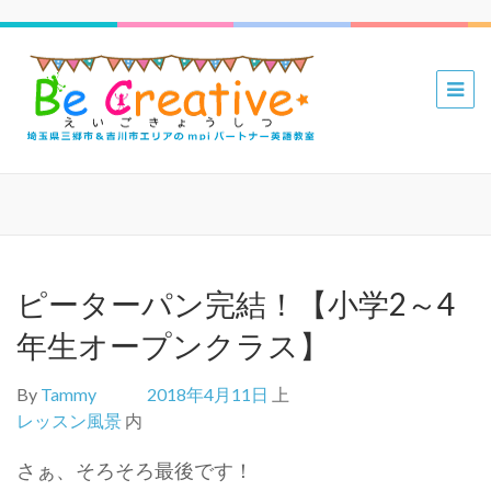
三郷 吉川
mpiパー
トナー英
語教室 Be
Creative
えいごき
ょうしつ
ピーターパン完結！【小学2～4
年生オープンクラス】
By
Tammy
2018年4月11日
上
レッスン風景
内
さぁ、そろそろ最後です！