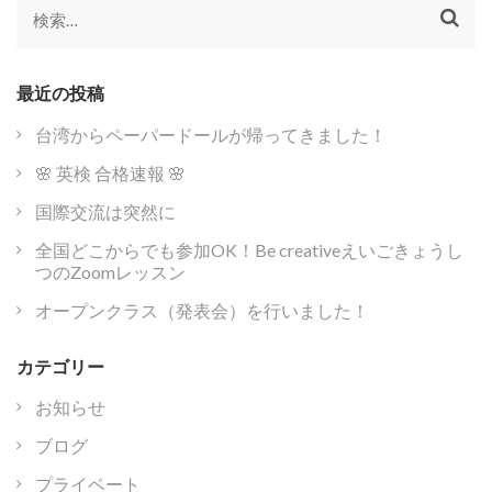
ー
検
シ
索:
ョ
ン
最近の投稿
台湾からペーパードールが帰ってきました！
🌸 英検 合格速報 🌸
国際交流は突然に
全国どこからでも参加OK！Be creativeえいごきょうし
つのZoomレッスン
オープンクラス（発表会）を行いました！
カテゴリー
お知らせ
ブログ
プライベート