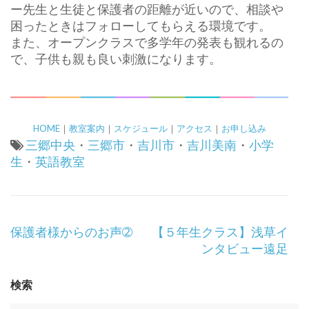
ー先生と生徒と保護者の距離が近いので、相談や
困ったときはフォローしてもらえる環境です。
また、オープンクラスで多学年の発表も観れるの
で、子供も親も良い刺激になります。
HOME
｜
教室案内
｜
スケジュール
｜
アクセス
｜
お申し込み
三郷中央
・
三郷市
・
吉川市
・
吉川美南
・
小学
生
・
英語教室
投
保護者様からのお声➁
【５年生クラス】浅草イ
稿
ンタビュー遠足
ナ
ビ
検索
ゲ