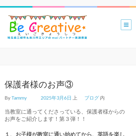
三郷 吉川
mpiパー
トナー英
語教室 Be
Creative
えいごき
ょうしつ
保護者様のお声③
By
Tammy
2025年3月6日
上
ブログ
内
当教室に通ってくださっている、保護者様からの
お声をご紹介します！第３弾！！
１、お子様が教室に通い始めてから、英語を楽し