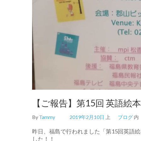
【ご報告】第15回 英語
By
Tammy
2019年2月10日
上
ブログ
内
昨日、福島で行われました「第15回英語
した！！