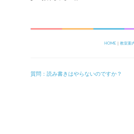
HOME
｜
教室案
投
質問：読み書きはやらないのですか？
稿
ナ
ビ
ゲ
ー
シ
ョ
ン