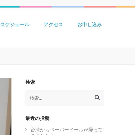
 Creative えいごきょうしつ
間スケジュール
アクセス
お申し込み
検索
検
索:
最近の投稿
台湾からペーパードールが帰って