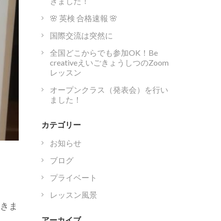
きました！
🌸 英検 合格速報 🌸
国際交流は突然に
全国どこからでも参加OK！Be
creativeえいごきょうしつのZoom
レッスン
オープンクラス（発表会）を行い
ました！
カテゴリー
お知らせ
ブログ
プライベート
レッスン風景
てきま
アーカイブ