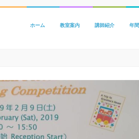
 吉川 mpiパートナー英語教室 Be
ホーム
教室案内
講師紹介
年