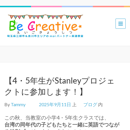
三郷 吉川
mpiパー
トナー英
語教室 Be
Creative
えいごき
ょうしつ
【4・5年生がStanleyプロジェ
クトに参加します！】
By
Tammy
2025年9月11日
上
ブログ
内
この秋、当教室の小学4・5年生クラスでは、
台湾の同年代の子どもたちと一緒に英語でつなが