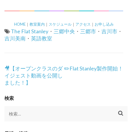
HOME
｜
教室案内
｜
スケジュール
｜
アクセス
｜
お申し込み
The Flat Stanley
・
三郷中央
・
三郷市
・
吉川市
・
吉川美南
・
英語教室
投
🎥【オープンクラスのダ
✏️Flat Stanley製作開始！
稿
イジェスト動画を公開し
ナ
ました！】
ビ
ゲ
検索
ー
シ
検
ョ
索:
ン