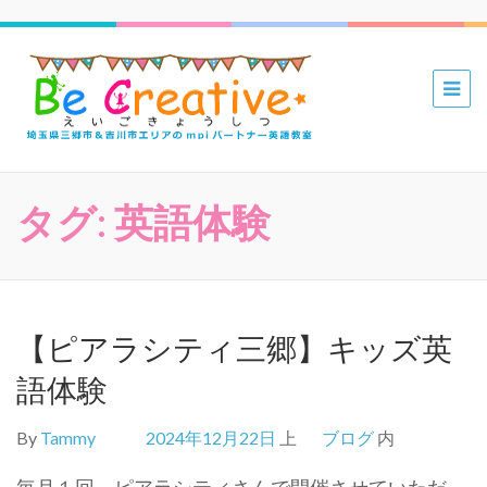
三郷 吉川
mpiパー
トナー英
語教室 Be
タグ:
英語体験
Creative
えいごき
ょうしつ
【ピアラシティ三郷】キッズ英
語体験
By
Tammy
2024年12月22日
上
ブログ
内