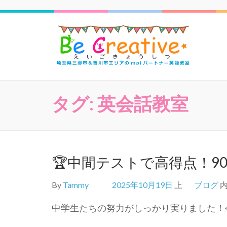
三郷
タグ:
英会話教室
🏆中間テストで高得点！9
By
Tammy
2025年10月19日
上
ブログ
中学生たちの努力がしっかり実りました！今