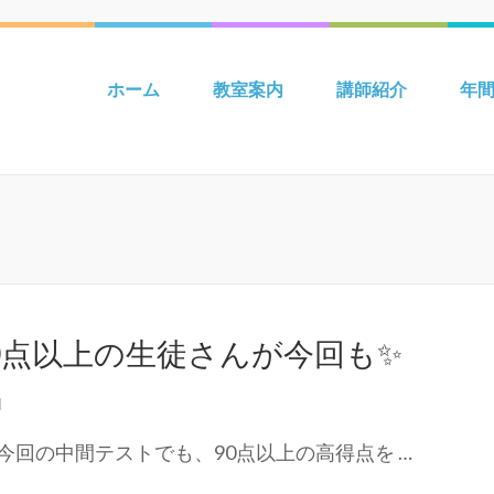
 吉川 mpiパートナー英語教室 Be
ホーム
教室案内
講師紹介
年
0点以上の生徒さんが今回も✨
内
回の中間テストでも、90点以上の高得点を …