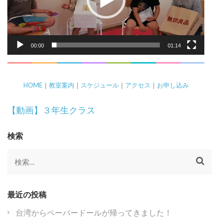
ヤ
ー
00:00
01:14
HOME
｜
教室案内
｜
スケジュール
｜
アクセス
｜
お申し込み
投
【動画】３年生クラス
稿
ナ
検索
ビ
ゲ
検
ー
索:
シ
ョ
最近の投稿
ン
台湾からペーパードールが帰ってきました！