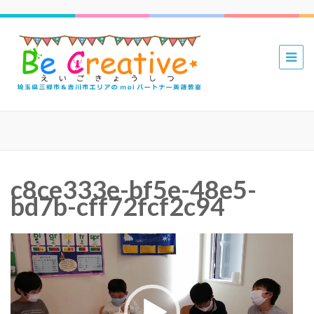
三郷 吉川
mpiパー
トナー英
語教室 Be
Creative
えいごき
c8ce333e-bf5e-48e5-
ょうしつ
bd7b-cff72fcf2c94
動
画
プ
レ
ー