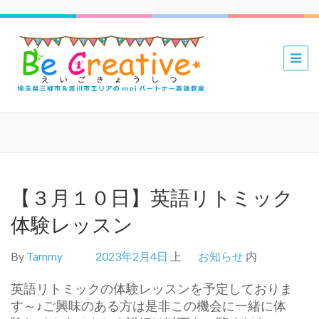
三郷 吉川
mpiパー
トナー英
語教室 Be
Creative
えいごき
ょうしつ
【３月１０日】英語リトミック
体験レッスン
By
Tammy
2023年2月4日
上
お知らせ
内
英語リトミックの体験レッスンを予定しておりま
す～♪ご興味のある方は是非この機会に一緒に体