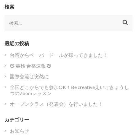
ビ
検索
ゲ
ー
検
シ
索:
ョ
ン
最近の投稿
台湾からペーパードールが帰ってきました！
🌸 英検 合格速報 🌸
国際交流は突然に
全国どこからでも参加OK！Be creativeえいごきょうし
つのZoomレッスン
オープンクラス（発表会）を行いました！
カテゴリー
お知らせ