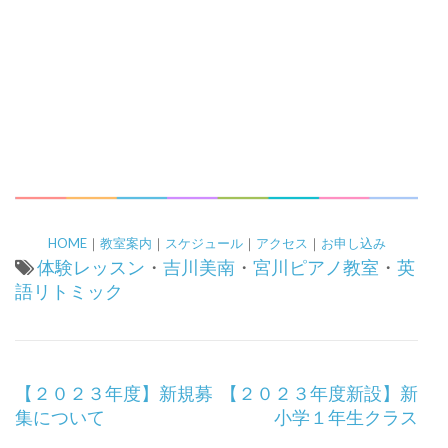
HOME
｜
教室案内
｜
スケジュール
｜
アクセス
｜
お申し込み
体験レッスン
・
吉川美南
・
宮川ピアノ教室
・
英
語リトミック
投
【２０２３年度】新規募
【２０２３年度新設】新
稿
集について
小学１年生クラス
ナ