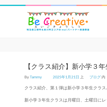
三郷
【クラス紹介】新小学３年
By
Tammy
2025年1月21日
上
ブログ
内
クラス紹介、第１弾は新小学３年生クラス
新小学３年生クラスは月曜日、土曜日にレ