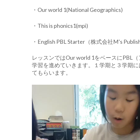
・Our world 1(National Geographics)
・This is phonics1(mpi)
・English PBL Starter（株式会社M’s Publis
レッスンではOur world 1をベースに
学習を進めていきます。１学期と３学期に
てもらいます。
動
画
プ
レ
ー
ヤ
ー