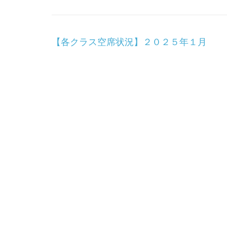
投
【各クラス空席状況】２０２５年１月
稿
ナ
ビ
ゲ
ー
シ
ョ
ン