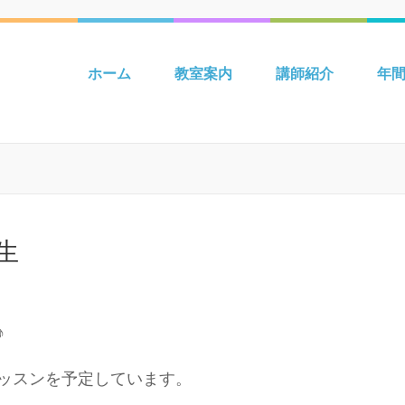
 吉川 mpiパートナー英語教室 Be
ホーム
教室案内
講師紹介
年
生
♪
ッスンを予定しています。