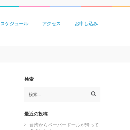
 Creative えいごきょうしつ
間スケジュール
アクセス
お申し込み
検索
検
索:
最近の投稿
台湾からペーパードールが帰って