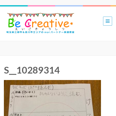
三郷 吉川
mpiパー
トナー英
語教室 Be
Creative
えいごき
S__10289314
ょうしつ