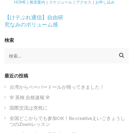
HOME
｜
教室案内
｜
スケジュール
｜
アクセス
｜
お申し込み
投
【けテぶれ通信】自由研
稿
究なみのボリューム感
ナ
ビ
検索
ゲ
ー
検
シ
索:
ョ
ン
最近の投稿
台湾からペーパードールが帰ってきました！
🌸 英検 合格速報 🌸
国際交流は突然に
全国どこからでも参加OK！Be creativeえいごきょうし
つのZoomレッスン