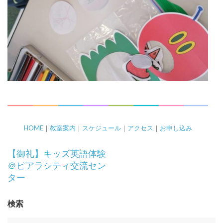
HOME
｜
教室案内
｜
スケジュール
｜
アクセス
｜
お申し込み
投
【御礼】キッズ英語体験
稿
＠ピアラシティ交流セン
ナ
ター
ビ
ゲ
検索
ー