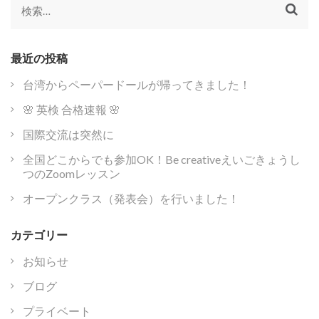
シ
検
ョ
索:
ン
最近の投稿
台湾からペーパードールが帰ってきました！
🌸 英検 合格速報 🌸
国際交流は突然に
全国どこからでも参加OK！Be creativeえいごきょうし
つのZoomレッスン
オープンクラス（発表会）を行いました！
カテゴリー
お知らせ
ブログ
プライベート