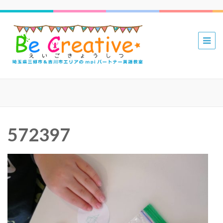
三郷 吉川
mpiパー
トナー英
語教室 Be
Creative
えいごき
572397
ょうしつ