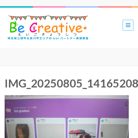
三郷 吉川
mpiパー
トナー英
語教室 Be
Creative
えいごき
IMG_20250805_1416520
ょうしつ