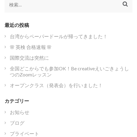
シ
検
ョ
索:
ン
最近の投稿
台湾からペーパードールが帰ってきました！
🌸 英検 合格速報 🌸
国際交流は突然に
全国どこからでも参加OK！Be creativeえいごきょうし
つのZoomレッスン
オープンクラス（発表会）を行いました！
カテゴリー
お知らせ
ブログ
プライベート