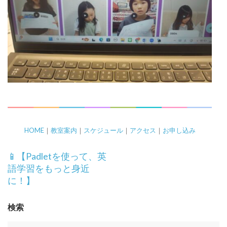
HOME
｜
教室案内
｜
スケジュール
｜
アクセス
｜
お申し込み
投
📱【Padletを使って、英
稿
語学習をもっと身近
ナ
に！】
ビ
ゲ
検索
ー