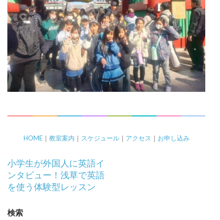
HOME
｜
教室案内
｜
スケジュール
｜
アクセス
｜
お申し込み
投
小学生が外国人に英語イ
稿
ンタビュー！浅草で英語
ナ
を使う体験型レッスン
ビ
ゲ
検索