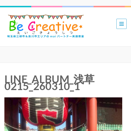
三郷 吉川
mpiパー
トナー英
語教室 Be
Creative
えいごき
LINE_ALBUM_浅草
ょうしつ
0215_260310_1