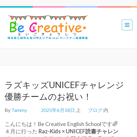
三郷 吉川
mpiパー
トナー英
語教室 Be
Creative
えいごき
ょうしつ
ラズキッズUNICEFチャレンジ
優勝チームのお祝い！
By
Tammy
2025年6月18日
上
ブログ
内
こんにちは！Be Creative English Schoolです🌈
４月に行った
Raz-Kids × UNICEF読書チャレン