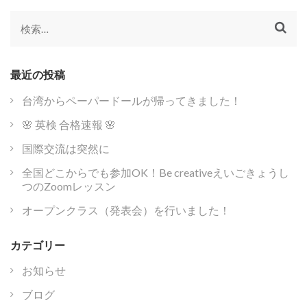
ー
シ
検
ョ
索:
ン
最近の投稿
台湾からペーパードールが帰ってきました！
🌸 英検 合格速報 🌸
国際交流は突然に
全国どこからでも参加OK！Be creativeえいごきょうし
つのZoomレッスン
オープンクラス（発表会）を行いました！
カテゴリー
お知らせ
ブログ