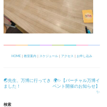
HOME
｜
教室案内
｜
スケジュール
｜
アクセス
｜
お申し込み
投
🌏先生、万博に行ってき
🌍✨【バーチャル万博イ
稿
ました！
ベント開催のお知らせ】
ナ
✨
ビ
ゲ
検索