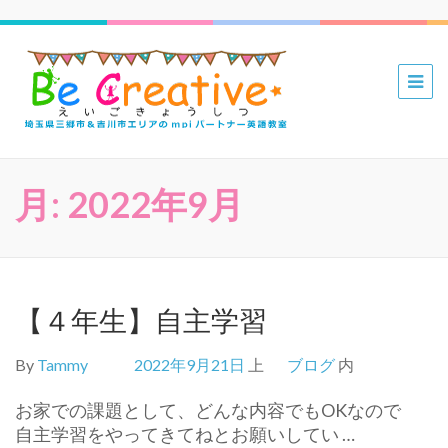
三郷 吉川
mpiパー
トナー英
語教室 Be
月:
2022年9月
Creative
えいごき
ょうしつ
【４年生】自主学習
By
Tammy
2022年9月21日
上
ブログ
内
お家での課題として、どんな内容でもOKなので
自主学習をやってきてねとお願いしてい …