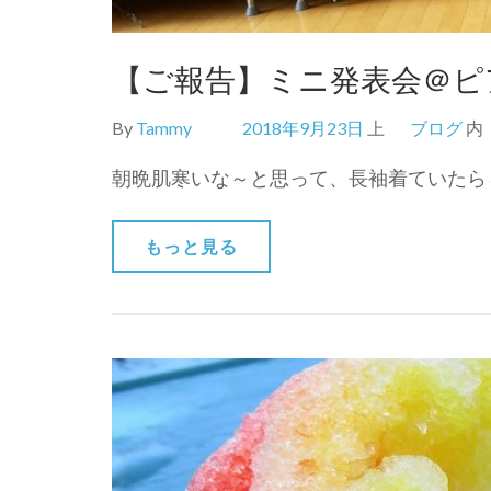
【ご報告】ミニ発表会＠ピ
By
Tammy
2018年9月23日
上
ブログ
内
朝晩肌寒いな～と思って、長袖着ていたら 
もっと見る