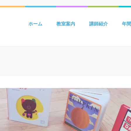
 吉川 mpiパートナー英語教室 Be
ホーム
教室案内
講師紹介
年