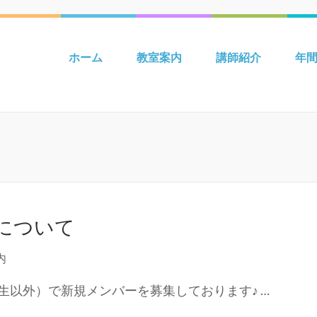
 吉川 mpiパートナー英語教室 Be
ホーム
教室案内
講師紹介
年
について
内
生以外）で新規メンバーを募集しております♪ …