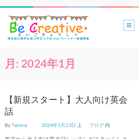
三郷 吉川
mpiパー
トナー英
語教室 Be
月:
2024年1月
Creative
えいごき
ょうしつ
【新規スタート】大人向け英会
話
By
Tammy
2024年1月23日
上
ブログ
内