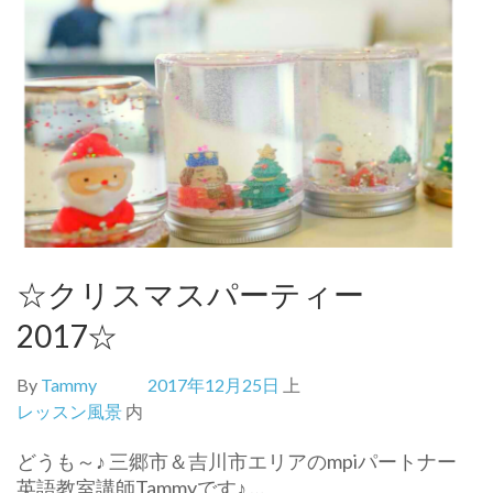
☆クリスマスパーティー
2017☆
By
Tammy
2017年12月25日
上
レッスン風景
内
どうも～♪ 三郷市＆吉川市エリアのmpiパートナー
英語教室講師Tammyです♪ …