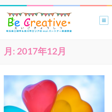
三郷 吉川
mpiパー
トナー英
語教室 Be
月:
2017年12月
Creative
えいごき
ょうしつ