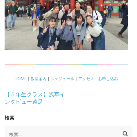
HOME
｜
教室案内
｜
スケジュール
｜
アクセス
｜
お申し込み
投
【５年生クラス】浅草イ
稿
ンタビュー遠足
ナ
ビ
検索
ゲ
ー
検