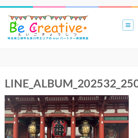
三郷 吉川
mpiパー
トナー英
語教室 Be
Creative
えいごき
LINE_ALBUM_202532_25
ょうしつ