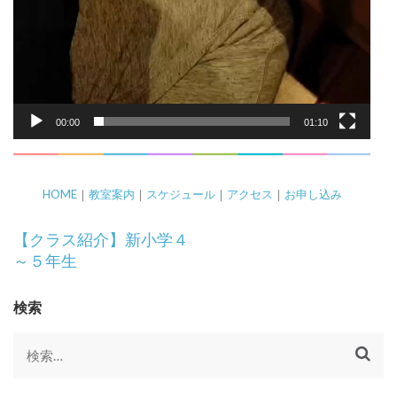
00:00
01:10
HOME
｜
教室案内
｜
スケジュール
｜
アクセス
｜
お申し込み
投
【クラス紹介】新小学４
稿
～５年生
ナ
ビ
検索
ゲ
ー
検
シ
索:
ョ