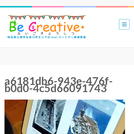
三郷 吉川
mpiパー
トナー英
語教室 Be
Creative
えいごき
a6181db6-943e-476f-
ょうしつ
b0d0-4c5d66091743
動
画
プ
レ
ー