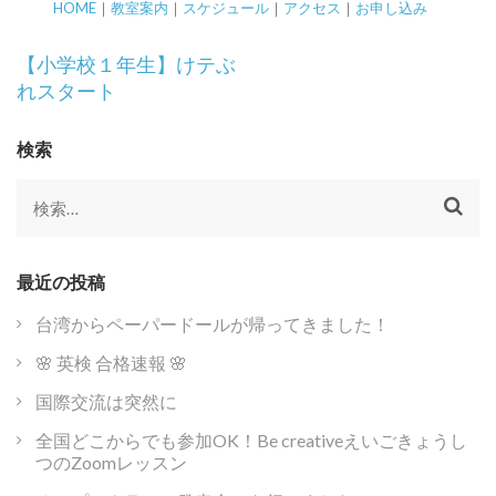
HOME
｜
教室案内
｜
スケジュール
｜
アクセス
｜
お申し込み
投
【小学校１年生】けテぶ
稿
れスタート
ナ
ビ
検索
ゲ
ー
検
シ
索:
ョ
ン
最近の投稿
台湾からペーパードールが帰ってきました！
🌸 英検 合格速報 🌸
国際交流は突然に
全国どこからでも参加OK！Be creativeえいごきょうし
つのZoomレッスン