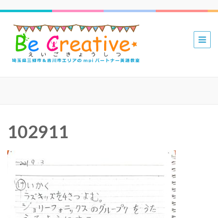
三郷 吉川
mpiパー
トナー英
語教室 Be
Creative
えいごき
102911
ょうしつ