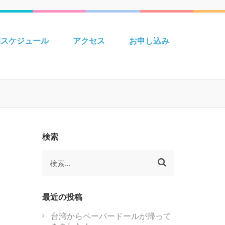
 Creative えいごきょうしつ
間スケジュール
アクセス
お申し込み
検索
検
索:
最近の投稿
台湾からペーパードールが帰って