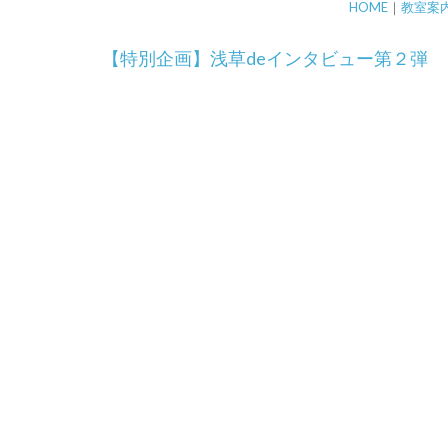
HOME
｜
教室案
投
【特別企画】浅草deインタビュー第２弾
稿
ナ
ビ
ゲ
ー
シ
ョ
ン