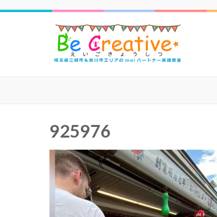
三郷
925976