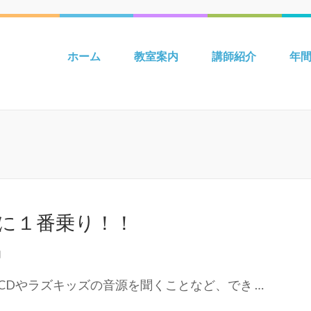
 吉川 mpiパートナー英語教室 Be
ホーム
教室案内
講師紹介
年
に１番乗り！！
内
Dやラズキッズの音源を聞くことなど、でき …