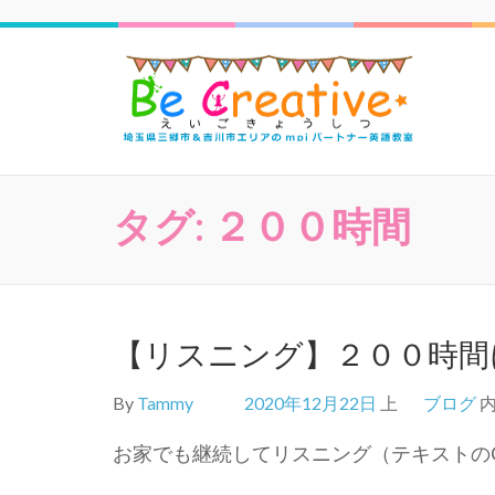
三郷
タグ:
２００時間
【リスニング】２００時間
By
Tammy
2020年12月22日
上
ブログ
お家でも継続してリスニング（テキストのC