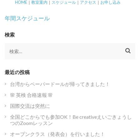
HOME
｜
教室案内
｜
スケジュール
｜
アクセス
｜
お申し込み
投
年間スケジュール
稿
ナ
検索
ビ
ゲ
検
ー
索:
シ
ョ
最近の投稿
ン
台湾からペーパードールが帰ってきました！
🌸 英検 合格速報 🌸
国際交流は突然に
全国どこからでも参加OK！Be creativeえいごきょうし
つのZoomレッスン
オープンクラス（発表会）を行いました！