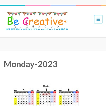
三郷 吉川
mpiパー
トナー英
語教室 Be
Creative
えいごき
Monday-2023
ょうしつ