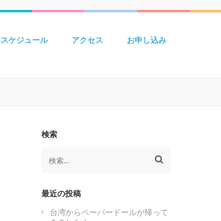
 Creative えいごきょうしつ
間スケジュール
アクセス
お申し込み
検索
検
索:
最近の投稿
台湾からペーパードールが帰って