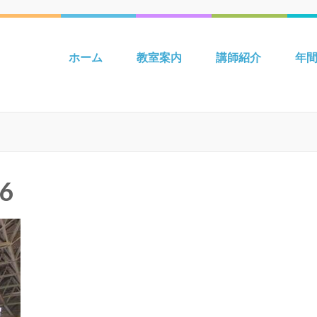
 吉川 mpiパートナー英語教室 Be
ホーム
教室案内
講師紹介
年
6