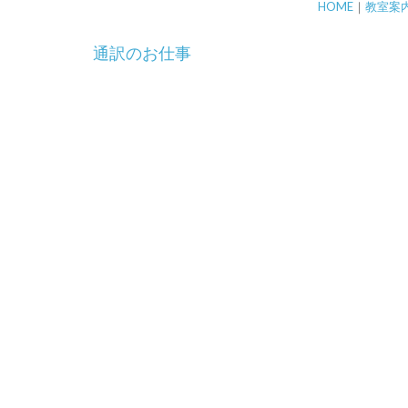
HOME
｜
教室案
投
通訳のお仕事
稿
ナ
ビ
ゲ
ー
シ
ョ
ン