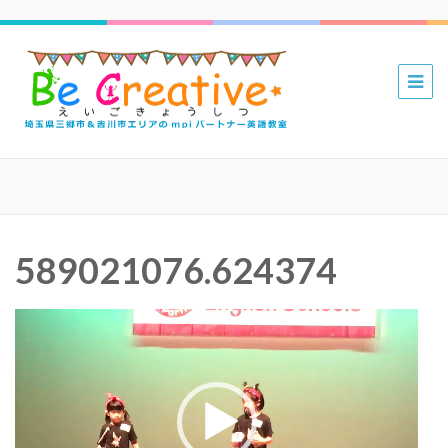
三郷 吉川
mpiパー
トナー英
語教室 Be
Creative
えいごき
589021076.624374
ょうしつ
動
画
プ
レ
ー
ヤ