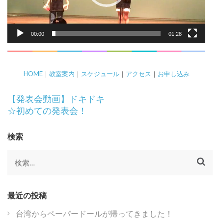
ー
00:00
01:28
HOME
｜
教室案内
｜
スケジュール
｜
アクセス
｜
お申し込み
投
【発表会動画】ドキドキ
稿
☆初めての発表会！
ナ
ビ
検索
ゲ
ー
検
シ
索:
ョ
ン
最近の投稿
台湾からペーパードールが帰ってきました！