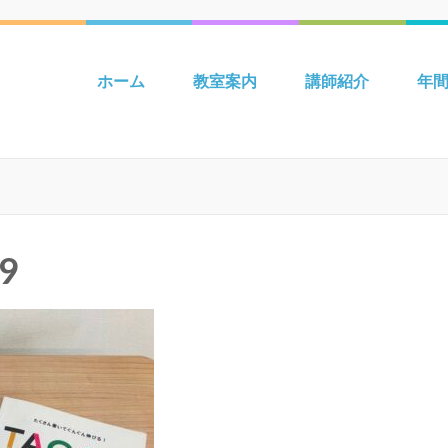
 吉川 mpiパートナー英語教室 Be
ホーム
教室案内
講師紹介
年
9