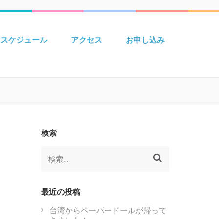
 Creative えいごきょうしつ
間スケジュール
アクセス
お申し込み
検索
検
索:
最近の投稿
台湾からペーパードールが帰って