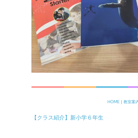
HOME
｜
教室案
投
【クラス紹介】新小学６年生
稿
ナ